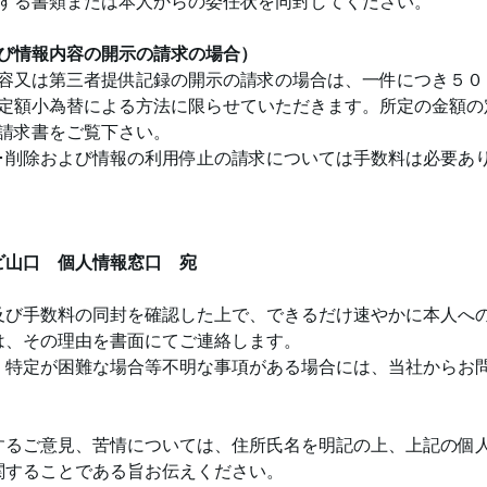
する書類または本人からの委任状を同封してください。
び情報内容の開示の請求の場合）
容又は第三者提供記録の開示の請求の場合は、一件につき５０
定額小為替による方法に限らせていただきます。所定の金額の
請求書をご覧下さい。
･削除および情報の利用停止の請求については手数料は必要あ
。
ビ山口 個人情報窓口 宛
及び手数料の同封を確認した上で、できるだけ速やかに本人へ
は、その理由を書面にてご連絡します。
、特定が困難な場合等不明な事項がある場合には、当社からお
するご意見、苦情については、住所氏名を明記の上、上記の個
関することである旨お伝えください。