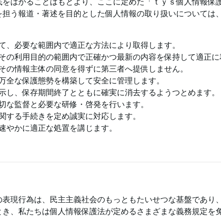
底をはかることはもとより、ここに定めた「ｔｙｓ個人情報保
を担う報道・著述を目的とした個人情報の取り扱いについては
て、必要な範囲内で適正な方法により取得します。
その利用目的の範囲内で正確かつ最新の内容を保持して適正に
その情報主体の同意を得ずに第三者へ提供しません。
万全な保護態勢を構築して安全に管理します。
示し、保存期間終了とともに確実に消去するようつとめます。
切な監督と必要な研修・啓発を行います。
関する手続きを定め誠実に対応します。
速やかに適正な処置を講じます。
の表現行為は、民主主義社会のもっともたいせつな基盤であり
とき、私たちは個人情報保護法が定めるさまざまな義務規定を