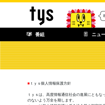
番組
ニュ
■
ｔｙｓ個人情報保護方針
ｔｙｓは、高度情報通信社会の進展にともな
のないよう万全を期します。