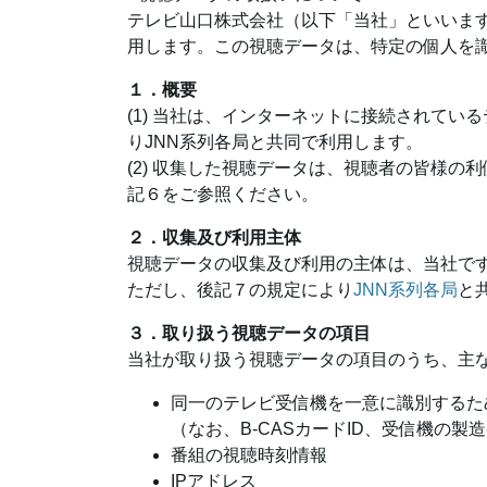
テレビ山口株式会社（以下「当社」といいま
用します。この視聴データは、特定の個人を
１．概要
(1) 当社は、インターネットに接続されて
りJNN系列各局と共同で利用します。
(2) 収集した視聴データは、視聴者の皆様
記６をご参照ください。
２．収集及び利用主体
視聴データの収集及び利用の主体は、当社で
ただし、後記７の規定により
JNN系列各局
と
３．取り扱う視聴データの項目
当社が取り扱う視聴データの項目のうち、主
同一のテレビ受信機を一意に識別するた
（なお、B-CASカードID、受信機の
番組の視聴時刻情報
IPアドレス