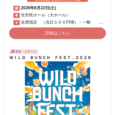
2026年8月22日(土)
光市民ホール（大ホール）
全席指定 （当日５００円増）・一般 ３，０００円・小学生以下 １，０００円・親子ペア ３，５００円 ※３歳以上有料※３歳未満は保護者１名につき１名膝上無料※３歳未満でも座席が必要な場合は有料※親子ペアは大人１名と小学生以下１名が対象
詳細はこちら
音楽・ステージ
ＷＩＬＤ ＢＵＮＣＨ ＦＥＳＴ．２０２６