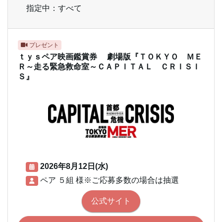
指定中：すべて
プレゼント
ｔｙｓペア映画鑑賞券 劇場版『ＴＯＫＹＯ ＭＥ
Ｒ～走る緊急救命室～ＣＡＰＩＴＡＬ ＣＲＩＳＩ
Ｓ』
2026年8月12日(水)
ペア ５組 様※ご応募多数の場合は抽選
公式サイト