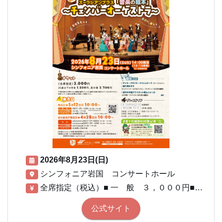
2026年8月23日(日)
シンフォニア岩国 コンサートホール
全席指定（税込）■ 一 般 ３，０００円■２５歳以下の学生 １，５００円■友の会 ２，７００円 ※０歳からご入場いただけます。※３歳未満のお子様のひざ上での鑑賞は無料です。ただし座席が必要な場合はチケットをお求めください。※車イスでご入場のお客様はお気軽にご相談ください。 子育て応援割引対象公演 ※3歳以上対象
公式サイト