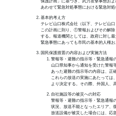
保護計画」に基づき、武力攻撃事態およ
あわせて緊急対処事態における緊急対処
基本的考え方
テレビ山口株式会社（以下、テレビ山口
この計画に則り、①警報およびその解除
する。報道機関としては、政府に対し最
緊急事態にあっても市民の基本的人権お
国民保護措置の内容および実施方法
警報等・避難の指示等・緊急通報
山口県知事から通知を受けた警報
あった避難の指示等の内容は、正
これらの放送の実施にあたっては
より決定する。その際、外国人、
自社施設等の被災への対応
警報等・避難の指示等・緊急通報
状況、放送不能となったエリア、
放送設備が被災した場合には、応