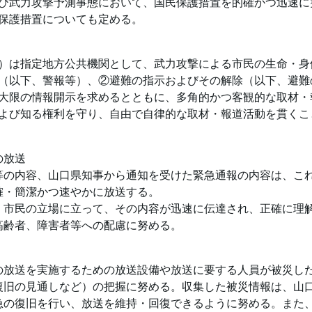
び武力攻撃予測事態において、国民保護措置を的確かつ迅速に
保護措置についても定める。
）は指定地方公共機関として、武力攻撃による市民の生命・身
（以下、警報等）、②避難の指示およびその解除（以下、避難
大限の情報開示を求めるとともに、多角的かつ客観的な取材・
よび知る権利を守り、自由で自律的な取材・報道活動を貫くこ
の放送
等の内容、山口県知事から通知を受けた緊急通報の内容は、こ
確・簡潔かつ速やかに放送する。
、市民の立場に立って、その内容が迅速に伝達され、正確に理
高齢者、障害者等への配慮に努める。
の放送を実施するための放送設備や放送に要する人員が被災し
復旧の見通しなど）の把握に努める。収集した被災情報は、山
急の復旧を行い、放送を維持・回復できるように努める。また