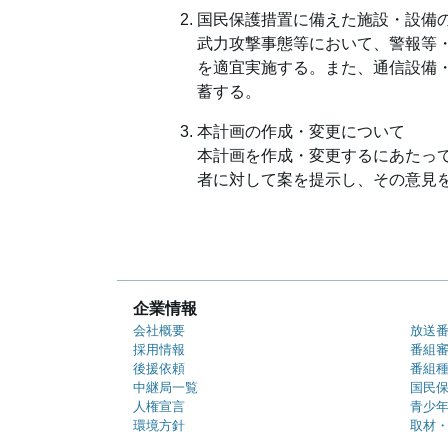
国民保護措置に備えた施設・設備
武力攻撃事態等において、警報等
を適宜実施する。また、通信設備
蓄する。
本計画の作成・変更について
本計画を作成・変更するにあたっ
者に対して案を提示し、その意見
企業情報
会社概要
放送
採用情報
番組
後援依頼
番組
中継局一覧
国民
人権宣言
青少
環境方針
取材