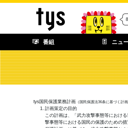
番組
ニュ
tys国民保護業務計画
（国民保護法36条に基づく計
計画策定の目的
この計画は、「武力攻撃事態等における
撃事態等における国民の保護のための措