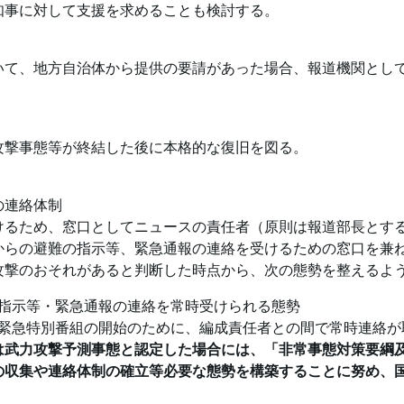
知事に対して支援を求めることも検討する。
いて、地方自治体から提供の要請があった場合、報道機関とし
攻撃事態等が終結した後に本格的な復旧を図る。
の連絡体制
けるため、窓口としてニュースの責任者（原則は報道部長とす
からの避難の指示等、緊急通報の連絡を受けるための窓口を兼
攻撃のおそれがあると判断した時点から、次の態勢を整えるよ
指示等・緊急通報の連絡を常時受けられる態勢
緊急特別番組の開始のために、編成責任者との間で常時連絡が
は武力攻撃予測事態と認定した場合には、「非常事態対策要綱
の収集や連絡体制の確立等必要な態勢を構築することに努め、