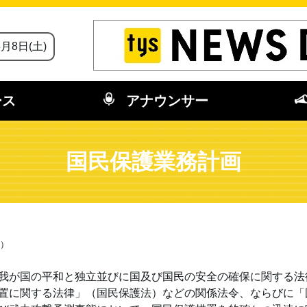
8月8日(土)
ース
アナウンサー
国民保護業務計画
画）
我が国の平和と独立並びに国及び国民の安全の確保に関する法
置に関する法律」（国民保護法）などの関係法令、ならびに「