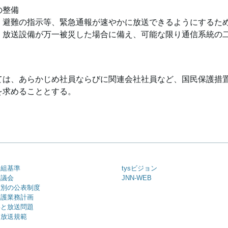
の整備
・避難の指示等、緊急通報が速やかに放送できるようにするた
・放送設備が万一被災した場合に備え、可能な限り通信系統の
ては、あらかじめ社員ならびに関連会社社員など、国民保護措
を求めることとする。
番組基準
tysビジョン
審議会
JNN-WEB
種別の公表制度
保護業務計画
年と放送問題
・放送規範