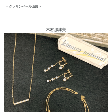
＜クレサンベール山田＞
木村那津美