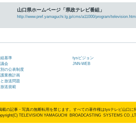
山口県ホームページ「県政テレビ番組」
http://www.pref.yamaguchi.lg.jp/cms/a11000/program/television.htm
番組基準
tysビジョン
審議会
JNN-WEB
種別の公表制度
保護業務計画
年と放送問題
・放送規範
掲載の記事・写真の無断転用を禁じます。
すべての著作権はtysテレビ山口に
opyright(C) TELEVISION YAMAGUCHI BROADCASTING SYSTEMS CO.,LT