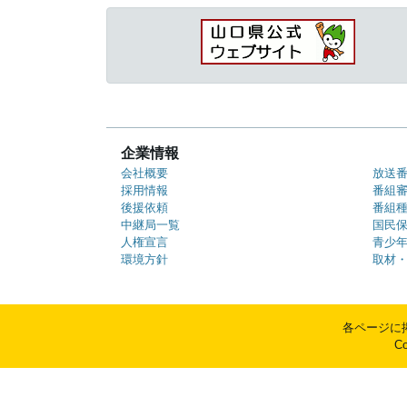
企業情報
会社概要
放送
採用情報
番組
後援依頼
番組
中継局一覧
国民
人権宣言
青少
環境方針
取材
各ページに
C